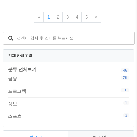
은 한도 소진이 매우 빠르기 때문에 판매
기예금 특판가입👆 용인제일새마을금고 정
가 조기 종료되는 경우가 많습니다. 이 글
기예금 특판 4.9% 상품 안내 용인시 수지
을 따라 하셨는데 검색 결과가 나오지 않
구 광교중앙로에 위치한 용인제일새마을
«
1
2
3
4
5
»
거나 금리가 다르다면 한도가 소진된 것이
금고 본점에서 최고금리 4.9% 정기예금 ..
라고 이해하시면 됩니다. 그럼 바로 서울
안암동새마을금고 정기적금 특판 5.5% 가
입방법,신청하기 등에 대해 자세히 알아보
겠습니다. 🔍안암동 새마을금고 특판가입
👆 서울 안암동새마을금고 정기적금 특판
전체 카테고리
5.5% 상품 안내 서울 성북구 고려대로 23-
1에 위치한 경영실태평가 1등급 안암동 새
마을금고에서 최고금리 5.5% 정기적금 특
분류 전체보기
46
판 상품이 출시되었습니다. 상품명은 MG
26
금융
더뱅킹정기적금이며 가입기간은 12개월
이상이고 가입금액은 월 1백만원..
16
프로그램
1
정보
3
스포츠